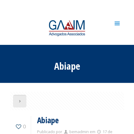
Abiape
Abiape
0
Publicado por
bemadmin
em
17 de