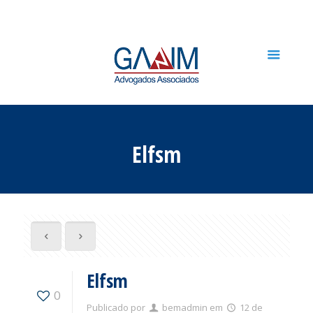
Elfsm
Elfsm
0
Publicado por
bemadmin
em
12 de