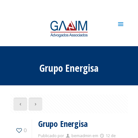
Grupo Energisa
Grupo Energisa
0
Publicado por
bemadmin
em
12 de