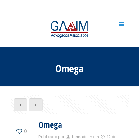
Omega
Omega
0
Publicado por
bemadmin
em
12 de