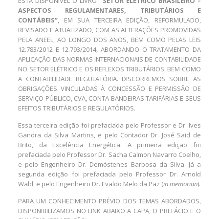
ESTÁ DISPONÍVEL O LIVRO
“SETOR ELÉTRICO BRASILEIRO –
ASPECTOS REGULAMENTARES, TRIBUTÁRIOS E
CONTÁBEIS”
, EM SUA TERCEIRA EDIÇÃO, REFORMULADO,
REVISADO E ATUALIZADO, COM AS ALTERAÇÕES PROMOVIDAS
PELA ANEEL, AO LONGO DOS ANOS, BEM COMO PELAS LEIS
12.783/2012 E 12.793/2014, ABORDANDO O TRATAMENTO DA
APLICAÇÃO DAS NORMAS INTERNACIONAIS DE CONTABILIDADE
NO SETOR ELÉTRICO E OS REFLEXOS TRIBUTÁRIOS, BEM COMO
A CONTABILIDADE REGULATÓRIA. DISCORREMOS SOBRE AS
OBRIGAÇÕES VINCULADAS À CONCESSÃO E PERMISSÃO DE
SERVIÇO PÚBLICO, CVA, CONTA BANDEIRAS TARIFÁRIAS E SEUS
EFEITOS TRIBUTÁRIOS E REGULATÓRIOS.
Essa terceira edição foi prefaciada pelo Professor e Dr. Ives
Gandra da Silva Martins, e pelo Contador Dr. José Said de
Brito, da Excelência Energética. A primeira edição foi
prefaciada pelo Professor Dr. Sacha Calmon Navarro Coelho,
e pelo Engenheiro Dr. Demóstenes Barbosa da Silva. Já a
segunda edição foi prefaciada pelo Professor Dr. Arnold
Wald, e pelo Engenheiro Dr. Evaldo Melo da Paz (
in memorian
).
PARA UM CONHECIMENTO PRÉVIO DOS TEMAS ABORDADOS,
DISPONIBILIZAMOS NO LINK ABAIXO A CAPA, O PREFÁCIO E O