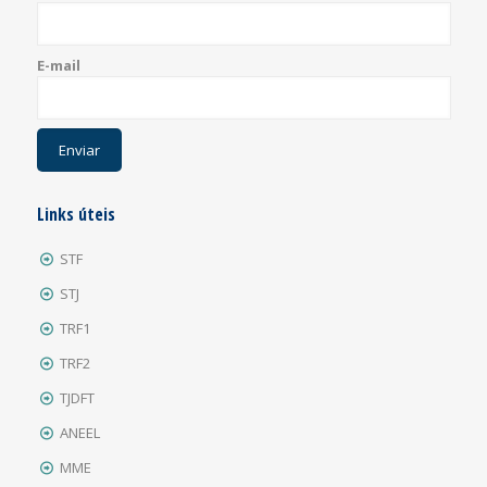
E-mail
Links úteis
STF
STJ
TRF1
TRF2
TJDFT
ANEEL
MME